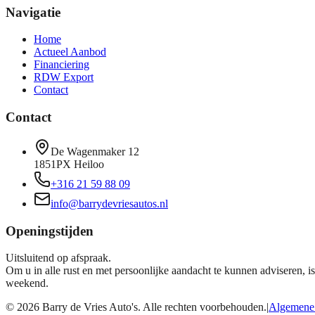
Navigatie
Home
Actueel Aanbod
Financiering
RDW Export
Contact
Contact
De Wagenmaker 12
1851PX Heiloo
+316 21 59 88 09
info@barrydevriesautos.nl
Openingstijden
Uitsluitend op afspraak.
Om u in alle rust en met persoonlijke aandacht te kunnen adviseren, 
weekend.
©
2026
Barry de Vries Auto's. Alle rechten voorbehouden.
|
Algemene