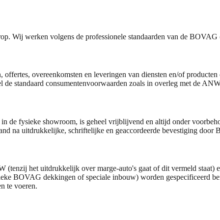
orop. Wij werken volgens de professionele standaarden van de BOVAG (
 offertes, overeenkomsten en leveringen van diensten en/of producten 
beginsel de standaard consumentenvoorwaarden zoals in overleg met d
 de fysieke showroom, is geheel vrijblijvend en altijd onder voorbehou
nd na uitdrukkelijke, schriftelijke en geaccordeerde bevestiging door 
(tenzij het uitdrukkelijk over marge-auto's gaat of dit vermeld staat) 
ieke BOVAG dekkingen of speciale inbouw) worden gespecificeerd berek
n te voeren.