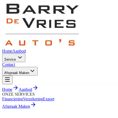
Home
Aanbod
Service
Contact
Afspraak Maken
Home
Aanbod
ONZE SERVICES
Financiering
Verzekering
Export
Afspraak Maken